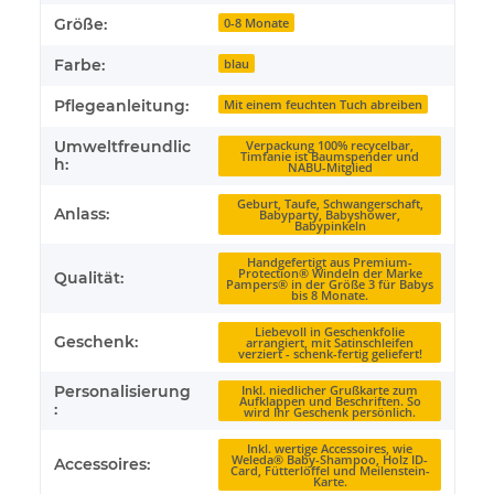
Größe:
0-8 Monate
Farbe:
blau
Pflegeanleitung:
Mit einem feuchten Tuch abreiben
Umweltfreundlic
Verpackung 100% recycelbar,
Timfanie ist Baumspender und
h:
NABU-Mitglied
Geburt, Taufe, Schwangerschaft,
Anlass:
Babyparty, Babyshower,
Babypinkeln
Handgefertigt aus Premium-
Protection® Windeln der Marke
Qualität:
Pampers® in der Größe 3 für Babys
bis 8 Monate.
Liebevoll in Geschenkfolie
Geschenk:
arrangiert, mit Satinschleifen
verziert - schenk-fertig geliefert!
Personalisierung
Inkl. niedlicher Grußkarte zum
Aufklappen und Beschriften. So
:
wird Ihr Geschenk persönlich.
Inkl. wertige Accessoires, wie
Weleda® Baby-Shampoo, Holz ID-
Accessoires:
Card, Fütterlöffel und Meilenstein-
Karte.