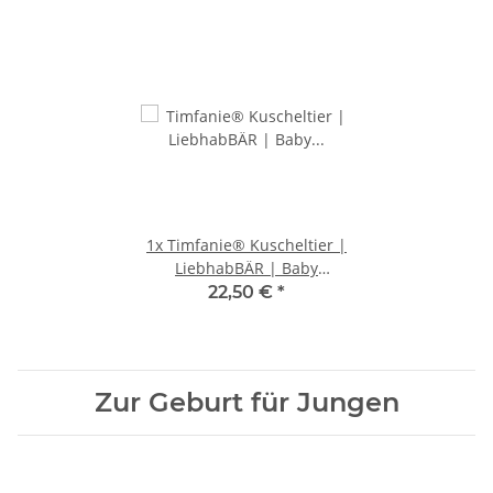
1x
Timfanie® Kuscheltier |
LiebhabBÄR | Baby
Plüschtier 3 in 1 | blau
22,50 €
*
Zur Geburt für Jungen