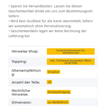
• Sparen Sie Versandkosten. Lassen Sie diesen
Geschenkartikel direkt von uns zum Bestimmungsort
liefern.
• Wird kein Grußtext für die Karte übermittelt, liefern
wir automatisch ohne Personalisierung.
• Geschenkartikeln legen wir keine Rechnung der
Lieferung bei.
Produkteigenschaft
Wert
Sicherheitshinweise für
Hinweise Shop:
Windeltorten
Inkl. Timfanie® Kuscheltier (Wert:
Topping:
22,50 EUR)
Altersempfehlun
0-3 Jahre
g:
Anzahl der Teile:
28
Rechtliche
Einzelanfertigung
Hinweise:
Dimension:
ca. 30x30x30 cm