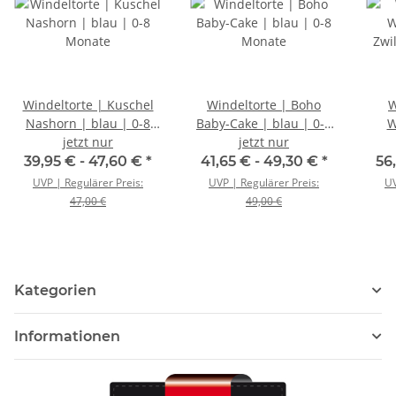
Windeltorte | Kuschel
Windeltorte | Boho
W
Nashorn | blau | 0-8
Baby-Cake | blau | 0-8
W
jetzt nur
Monate
jetzt nur
Monate
Zwi
39,95 € -
47,60 €
*
41,65 € -
49,30 €
*
56
UVP | Regulärer Preis:
UVP | Regulärer Preis:
UV
47,00 €
49,00 €
Kategorien
Informationen