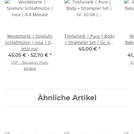
Windeltorte | Spieluhr
Timfanie® | Pure | Body
Wi
Schlafmütze | rosa | 0-8
+ Strampler Set | Gr. 62-
Baby
jetzt nur
Monate
68 | 0-3 Monate |
45,00 €
*
45,05 € -
52,70 €
*
41
UVP | Regulärer Preis:
UV
53,00 €
Ähnliche Artikel