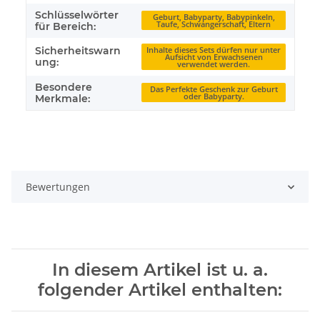
Schlüsselwörter
Geburt, Babyparty, Babypinkeln,
Taufe, Schwangerschaft, Eltern
für Bereich:
Sicherheitswarn
Inhalte dieses Sets dürfen nur unter
Aufsicht von Erwachsenen
ung:
verwendet werden.
Besondere
Das Perfekte Geschenk zur Geburt
oder Babyparty.
Merkmale:
Bewertungen
In diesem Artikel ist u. a.
folgender Artikel enthalten: