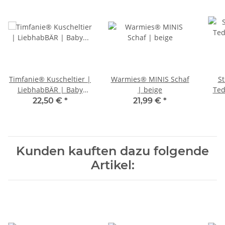
Timfanie® Kuscheltier |
Warmies® MINIS Schaf
St
LiebhabBÄR | Baby
| beige
Ted
Plüschtier 3 in 1 | blau
(So
22,50 €
*
21,99 €
*
Kunden kauften dazu folgende
Artikel: