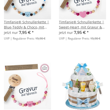
Timfanie® Schnullerkette |
Timfanie® Schnullerkette |
Blue-Teddy & Choco, mit
Sweet-Heart, mit Gravur &
Gravur & Multiadapter Ring
Multiadapter Ring
jetzt nur
7,95 €
*
jetzt nur
7,95 €
*
UVP | Regulärer Preis:
15,90 €
UVP | Regulärer Preis:
15,90 €