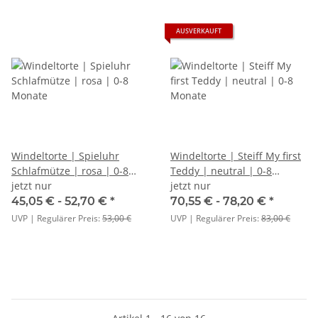
AUSVERKAUFT
Windeltorte | Spieluhr
Windeltorte | Steiff My first
Schlafmütze | rosa | 0-8
Teddy | neutral | 0-8
Monate
jetzt nur
Monate
jetzt nur
45,05 € -
52,70 €
*
70,55 € -
78,20 €
*
UVP | Regulärer Preis:
53,00 €
UVP | Regulärer Preis:
83,00 €