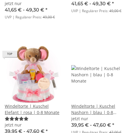
jetzt nur
41,65 € -
49,30 €
*
41,65 € -
49,30 €
*
UVP | Regulärer Preis:
49,00 €
UVP | Regulärer Preis:
49,00 €
TOP
Windeltorte | Kuschel
Windeltorte | Kuschel
Elefant | rosa | 0-8 Monate
Nashorn | blau | 0-8
Monate
jetzt nur
jetzt nur
39,95 € -
47,60 €
*
39,95 € -
47,60 €
*
UVP | Regulärer Preis:
47,00 €