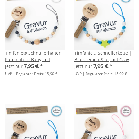
Timfanie® Schnullerhalter |
Timfanie® Schnullerkette |
Pure nature Baby, mit
Blue-Lemon-Star, mit Gravur
Gravur & Multiadapter Ring
& Multiadapter Ring
jetzt nur
7,95 €
*
jetzt nur
7,95 €
*
UVP | Regulärer Preis:
15,90 €
UVP | Regulärer Preis:
15,90 €