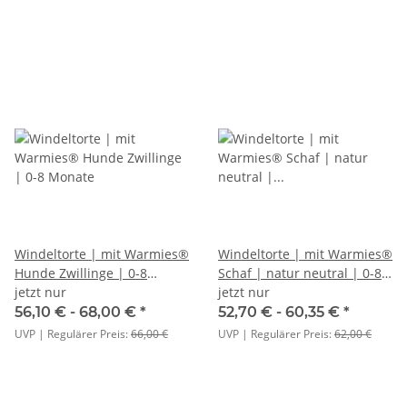
Windeltorte | mit Warmies®
Windeltorte | mit Warmies®
Hunde Zwillinge | 0-8
Schaf | natur neutral | 0-8
Monate
jetzt nur
Monate
jetzt nur
56,10 € -
68,00 €
*
52,70 € -
60,35 €
*
UVP | Regulärer Preis:
66,00 €
UVP | Regulärer Preis:
62,00 €