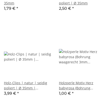
35mm
poliert | Ø 35mm
1,79 €
*
2,50 €
*
Holz-Clips | natur | seidig
Holzperle Motiv Herz
poliert | Ø 35mm |
babyrosa (Bohrung
gravierbar
waagerecht 3mm Ø)
3,99 €
*
1,00 €
*