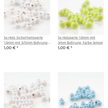
5x Holz Sicherheitsperle
5x Holzperle 10mm mit
10mm mit 3/5mm Bohrung,
3mm Bohrung, Farbe lemon
Farbe weiß
1,00 €
*
1,00 €
*