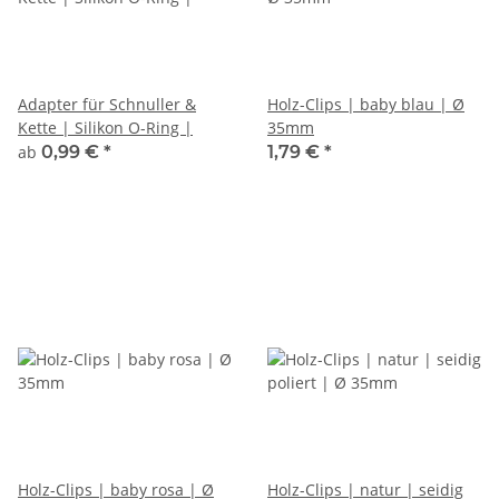
Adapter für Schnuller &
Holz-Clips | baby blau | Ø
Kette | Silikon O-Ring |
35mm
ab
0,99 €
*
1,79 €
*
Holz-Clips | baby rosa | Ø
Holz-Clips | natur | seidig