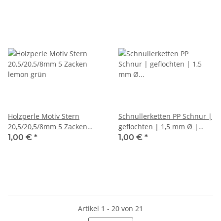
Holzperle Motiv Stern
Schnullerketten PP Schnur |
20,5/20,5/8mm 5 Zacken
geflochten | 1,5 mm Ø |
lemon grün
blau | 1m
1,00 €
*
1,00 €
*
Artikel 1 - 20 von 21