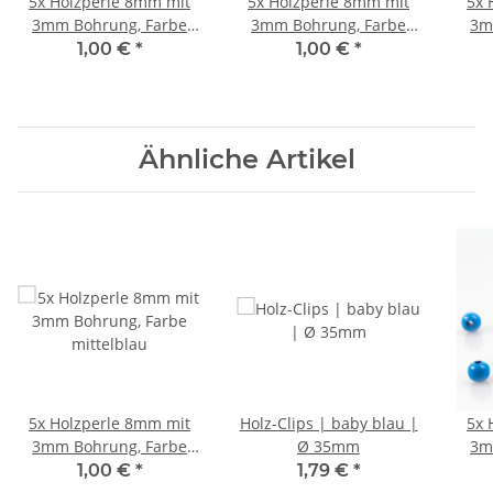
5x Holzperle 8mm mit
5x Holzperle 8mm mit
5x 
3mm Bohrung, Farbe
3mm Bohrung, Farbe
3m
natur
dunkel pink
1,00 €
*
1,00 €
*
Ähnliche Artikel
5x Holzperle 8mm mit
Holz-Clips | baby blau |
5x 
3mm Bohrung, Farbe
Ø 35mm
3m
mittelblau
1,00 €
*
1,79 €
*