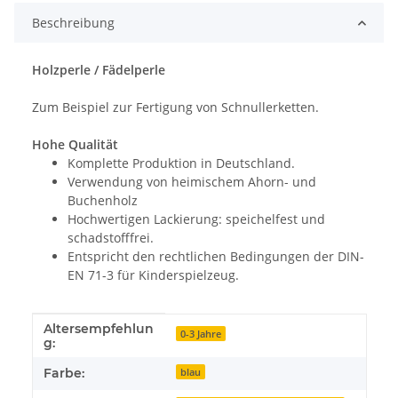
Beschreibung
Holzperle / Fädelperle
Zum Beispiel zur Fertigung von Schnullerketten.
Hohe Qualität
Komplette Produktion in Deutschland.
Verwendung von heimischem Ahorn- und
Buchenholz
Hochwertigen Lackierung: speichelfest und
schadstofffrei.
Entspricht den rechtlichen Bedingungen der DIN-
EN 71-3 für Kinderspielzeug.
Altersempfehlun
Produkteigenschaft
Wert
0-3 Jahre
g:
Farbe:
blau