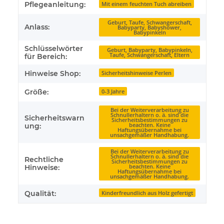
Pflegeanleitung:
Mit einem feuchten Tuch abreiben
Geburt, Taufe, Schwangerschaft,
Anlass:
Babyparty, Babyshower,
Babypinkeln
Schlüsselwörter
Geburt, Babyparty, Babypinkeln,
Taufe, Schwangerschaft, Eltern
für Bereich:
Hinweise Shop:
Sicherheitshinweise Perlen
Größe:
0-3 Jahre
Bei der Weiterverarbeitung zu
Schnullerhaltern o. ä. sind die
Sicherheitswarn
Sicherheitsbestimmungen zu
beachten. Keine
ung:
Haftungsübernahme bei
unsachgemäßer Handhabung.
Bei der Weiterverarbeitung zu
Schnullerhaltern o. ä. sind die
Rechtliche
Sicherheitsbestimmungen zu
beachten. Keine
Hinweise:
Haftungsübernahme bei
unsachgemäßer Handhabung.
Qualität:
Kinderfreundlich aus Holz gefertigt