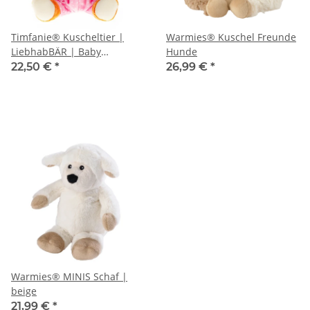
Timfanie® Kuscheltier |
Warmies® Kuschel Freunde
LiebhabBÄR | Baby
Hunde
Plüschtier 3 in 1 | rosa
22,50 €
*
26,99 €
*
Warmies® MINIS Schaf |
beige
21,99 €
*