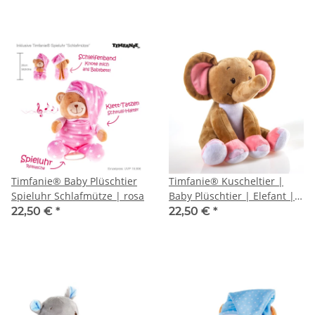
Timfanie® Baby Plüschtier
Timfanie® Kuscheltier |
Spieluhr Schlafmütze | rosa
Baby Plüschtier | Elefant |
rosa
22,50 €
*
22,50 €
*