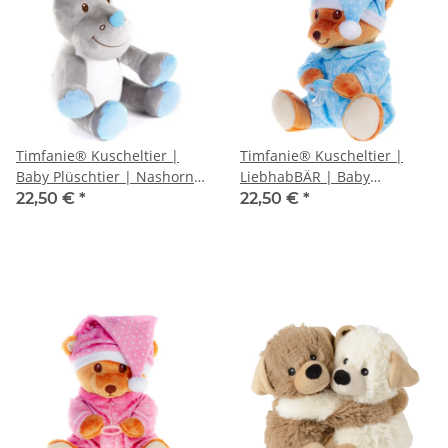
Timfanie® Kuscheltier |
Timfanie® Kuscheltier |
Baby Plüschtier | Nashorn |
LiebhabBÄR | Baby
blau
Plüschtier 3 in 1 | blau
22,50 €
*
22,50 €
*