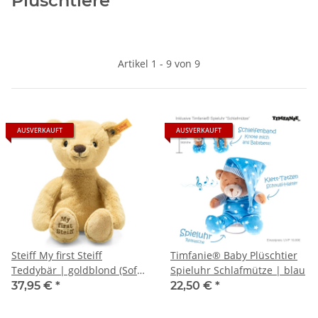
Plüschtiere
Artikel 1 - 9 von 9
AUSVERKAUFT
AUSVERKAUFT
Steiff My first Steiff
Timfanie® Baby Plüschtier
Teddybär | goldblond (Soft
Spieluhr Schlafmütze | blau
Cuddly Friends)
37,95 €
*
22,50 €
*