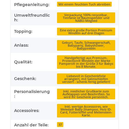
Pflegeanleitung:
Mit einem feuchten Tuch abreiben
Umweltfreundlic
Verpackung 100% recycelbar,
Timfanie ist Baumspender und
h:
NABU-Mitglied
Eine extra große Portion Premium
Topping:
Windeln auf drei Etagen
Geburt, Taufe, Schwangerschaft,
Anlass:
Babyparty, Babyshower,
Babypinkeln
Handgefertigt aus Premium-
Protection® Windeln der Marke
Qualität:
Pampers® in der Größe 3 für Babys
bis 8 Monate.
Liebevoll in Geschenkfolie
Geschenk:
arrangiert, mit Satinschleifen
verziert - schenk-fertig geliefert!
Personalisierung
Inkl. niedlicher Grußkarte zum
Aufklappen und Beschriften. So
:
wird Ihr Geschenk persönlich.
Inkl. wertige Accessoires, wie
Weleda® Baby-Shampoo, Holz ID-
Accessoires:
Card, Fütterlöffel und Meilenstein-
Karte.
Anzahl der Teile:
37