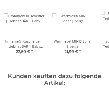
Timfanie® Kuscheltier |
Warmies® MINIS Schaf
St
LiebhabBÄR | Baby
| beige
Ted
Plüschtier 3 in 1 | blau
(So
22,50 €
*
21,99 €
*
Kunden kauften dazu folgende
Artikel: