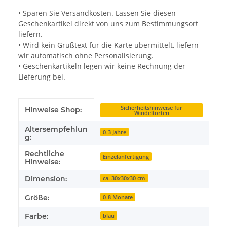
• Sparen Sie Versandkosten. Lassen Sie diesen
Geschenkartikel direkt von uns zum Bestimmungsort
liefern.
• Wird kein Grußtext für die Karte übermittelt, liefern
wir automatisch ohne Personalisierung.
• Geschenkartikeln legen wir keine Rechnung der
Lieferung bei.
Produkteigenschaft
Wert
Sicherheitshinweise für
Hinweise Shop:
Windeltorten
Altersempfehlun
0-3 Jahre
g:
Rechtliche
Einzelanfertigung
Hinweise:
Dimension:
ca. 30x30x30 cm
Größe:
0-8 Monate
Farbe:
blau