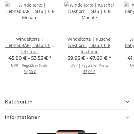
Windeltorte |
Windeltorte | Kuschel
Wi
LiebhabBÄR | blau | 0-8
Nashorn | blau | 0-8
Baby
jetzt nur
Monate
jetzt nur
Monate
45,90 € -
53,55 €
*
39,95 € -
47,60 €
*
41
UVP | Regulärer Preis:
UVP | Regulärer Preis:
UV
54,00 €
47,00 €
Kategorien
Informationen