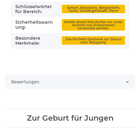
Schlüsselwörter
Geburt, Babyparty, Babypinkeln,
Taufe, Schwangerschaft, Eltern
für Bereich:
Sicherheitswarn
Inhalte dieses Sets dürfen nur unter
Aufsicht von Erwachsenen
ung:
verwendet werden.
Besondere
Das Perfekte Geschenk zur Geburt
oder Babyparty.
Merkmale:
Bewertungen
Zur Geburt für Jungen